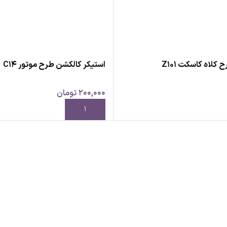
کلاه کاسکت Z101
استیکر کالکشن طرح موتور C14
200,000
تومان
رید
افزودن به سبد خرید