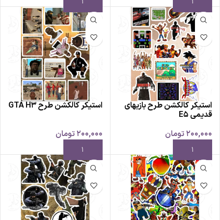
استیکر کالکشن طرح بازیهای
استیکر کالکشن طرح GTA H3
قدیمی E5
200,000
تومان
200,000
تومان