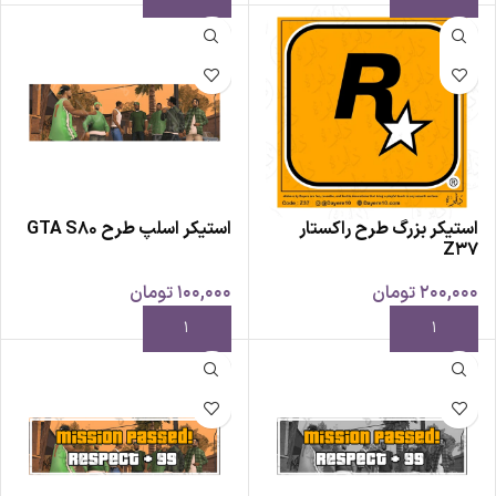
استیکر بزرگ طرح راکستار
استیکر اسلپ طرح GTA S80
Z37
200,000
تومان
100,000
تومان