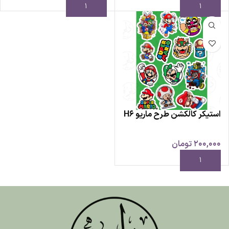
استیکر کالکشن طرح ماریو H6
200,000
تومان