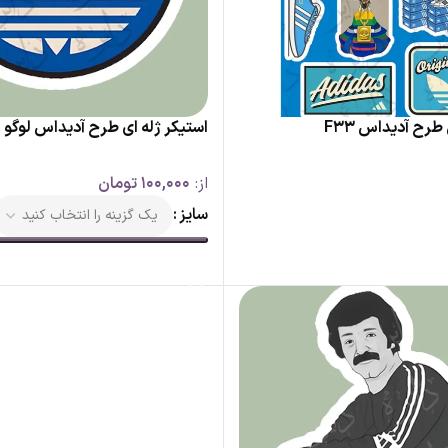
رح آدیداس F33
استیکر ژله ای طرح آدیداس لوگو B6
از:
100,000
تومان
سایز
رید
انتخاب گزینه ها