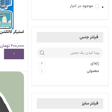
موجود در انبار
استیکر کالکشن ط
فیلتر جنس
200,000
تومان
افزودن به سبد خ
ژله‌ای
3
معمولی
1
فیلتر سایز