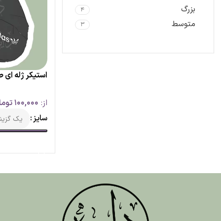
بزرگ
4
متوسط
3
استیکر ژله ای ط
از:
100,000
توما
سایز
انتخاب گزینه ها