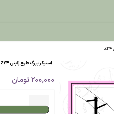
استیکر بزرگ طرح ژاپنی Z24
200,000
تومان
افزودن به س