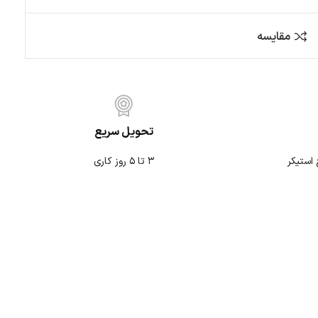
کمپ و آفرود
متفرقه
تحویل سریع
۳ تا ۵ روز کاری