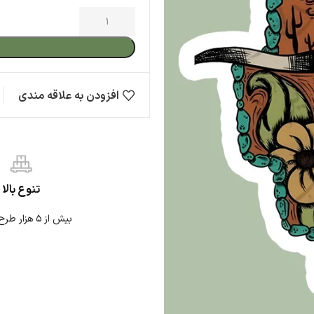
افزودن به س
ها
حیوانات
ژاپنی
افزودن به علاقه مندی
مقایسه
نی
نوشته
موتوری
تنوع بالا
بیش از ۵ هزار طرح استیکر