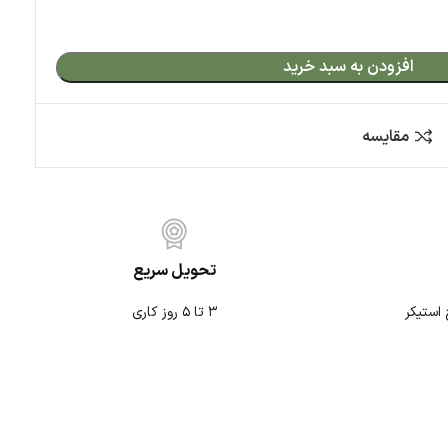
بد خرید
کمپ و آفرود
متفرقه
تحویل سریع
۳ تا ۵ روز کاری