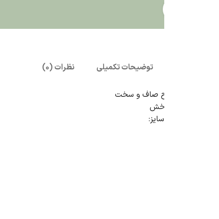
بزرگنمایی تصویر
توضیحات تکمیلی
نظرات (0)
 صاف و سخت
دخش
ایز: