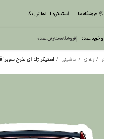
استیکرو
از اهلش بگیر
فروشگاه ها
و خرید عمده
فروشگاه
سفارش عمده
ر
ژله‌ای
ماشینی
استیکر ژله ای طرح سوپرا قرمز F46