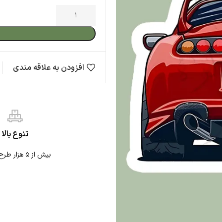
افزودن به س
ها
حیوانات
ژاپنی
افزودن به علاقه مندی
مقایسه
نی
نوشته
موتوری
تنوع بالا
بیش از ۵ هزار طرح استیکر