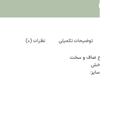
بزرگنمایی تصویر
توضیحات تکمیلی
نظرات (0)
 صاف و سخت
دخش
ایز: