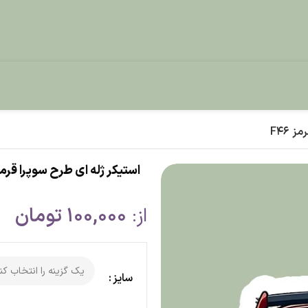
استیکر ژله ای طرح سوپرا قرمز F46
از:
100,000
تومان
سایز