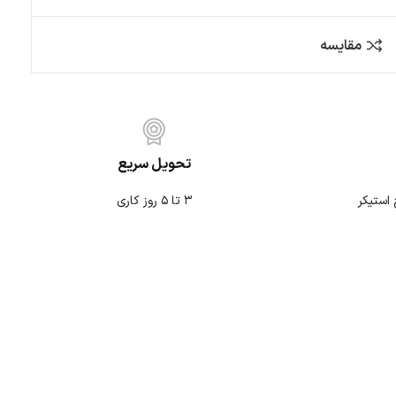
کمپ و آفرود
متفرقه
تحویل سریع
۳ تا ۵ روز کاری