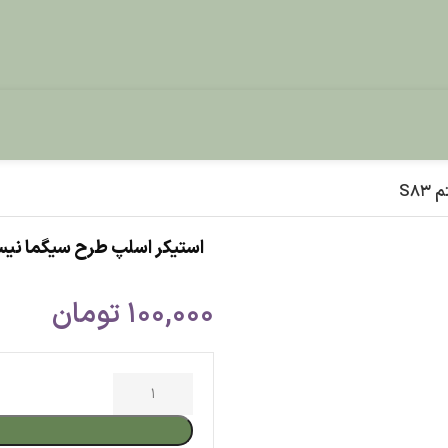
استیکر اسلپ طرح سیگما نیستم S83
100,000
تومان
افزودن به س