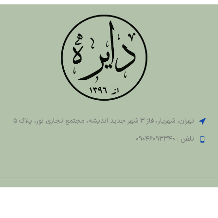
تهران، شهریار، فاز 3 شهر جدید اندیشه، مجتمع تجاری نور، پلاک 5
تلفن : 09046093340