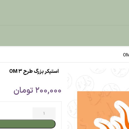
استیکر بزرگ طرح OM 3
200,000
تومان
افزودن به س