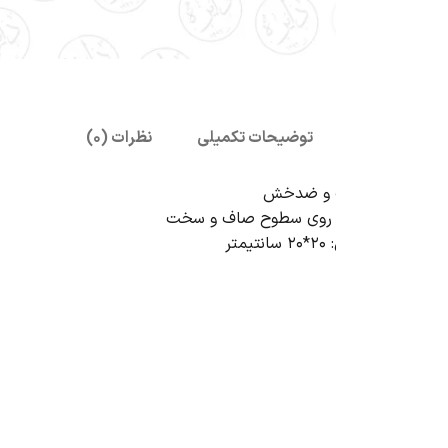
بزرگنمایی تصویر
توضیحات تکمیلی
نظرات (0)
ب و ضدخش
ه روی سطوح صاف و سخت
تر