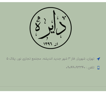
تهران، شهریار، فاز 3 شهر جدید اندیشه، مجتمع تجاری نور، پلاک 5
تلفن : 09046093340