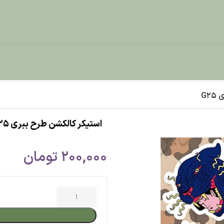
استیکر کالکشن طرح ببری G25
200,000
تومان
افزودن به س