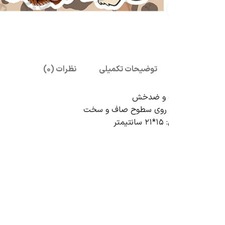
بزرگنمایی تصویر
توضیحات تکمیلی
نظرات (0)
ب و ضدخش
ه روی سطوح صاف و سخت
تر