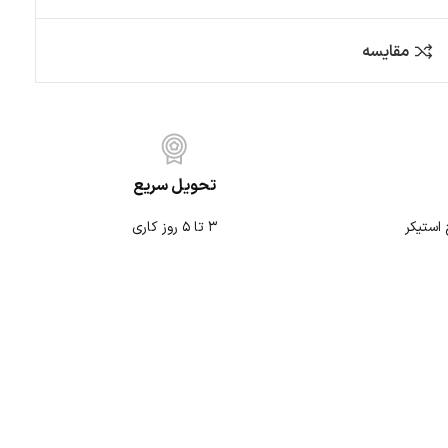
کمپ و آفرود
متفرقه
تحویل سریع
۳ تا ۵ روز کاری