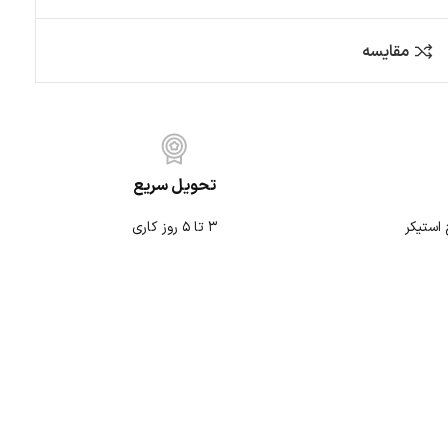
کمپ و آفرود
متفرقه
تحویل سریع
۳ تا ۵ روز کاری