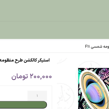
استیکر کالکشن طرح منظومه شمسی F11
200,000
تومان
افزودن به س