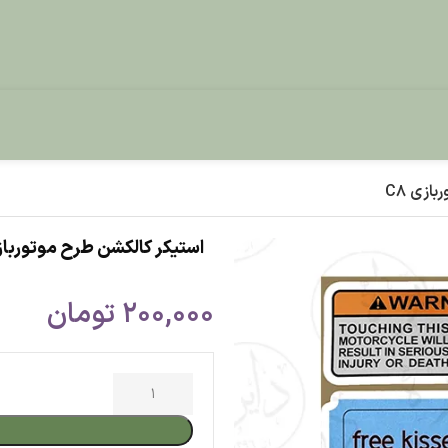
استیکر کالکشن طرح موتوربازی C8
200,000
تومان
افزودن به س