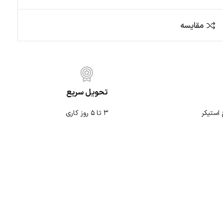
کمپ و آفرود
متفرقه
تحویل سریع
۳ تا ۵ روز کاری