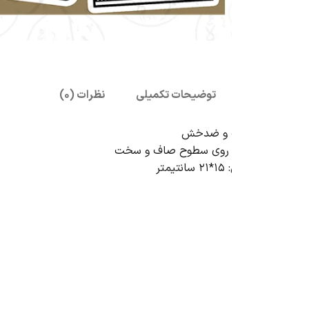
بزرگنمایی تصویر
توضیحات تکمیلی
نظرات (0)
ب و ضدخش
ه روی سطوح صاف و سخت
تر