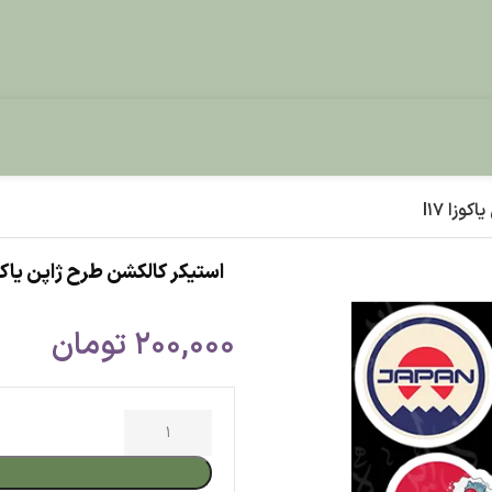
استیکر کالکشن طرح ژاپن یاکوزا I17
200,000
تومان
افزودن به س