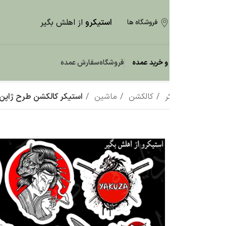
استیکرو
از اهلش بگیر
فروشگاه ها
و خرید عمده
فروشگاه
سفارش عمده
ر
کالکشن
ماشین
استیکر کالکشن طرح ژاپن یاکوزا I17