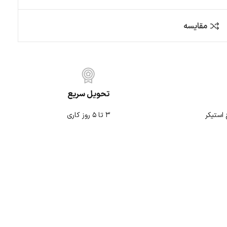
کمپ و آفرود
متفرقه
تحویل سریع
۳ تا ۵ روز کاری